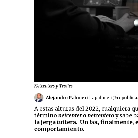
Netcenters y Trolles
Alejandro Palmieri
|
apalmieri@republica
A estas alturas del 2022, cualquiera q
término
netcenter
o
netcentero
y sabe b
la jerga tuitera. Un
bot
, finalmente, 
comportamiento.