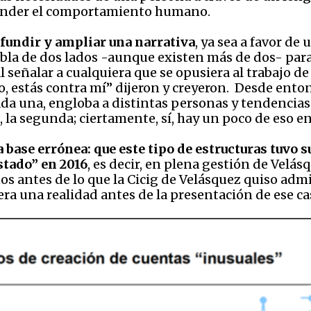
ntender el comportamiento humano.
ifundir y ampliar una narrativa
, ya sea a favor de
abla de dos lados -aunque existen más de dos- para
l señalar a cualquiera que se opusiera al trabajo d
, estás contra mí” dijeron y creyeron. Desde enton
 cada una, engloba a distintas personas y tendenci
o, la segunda; ciertamente, sí, hay un poco de eso e
 base errónea: que este tipo de estructuras tuvo s
tado” en 2016
, es decir, en plena gestión de Velá
s antes de lo que la Cicig de Velásquez quiso admiti
ra una realidad antes de la presentación de ese ca