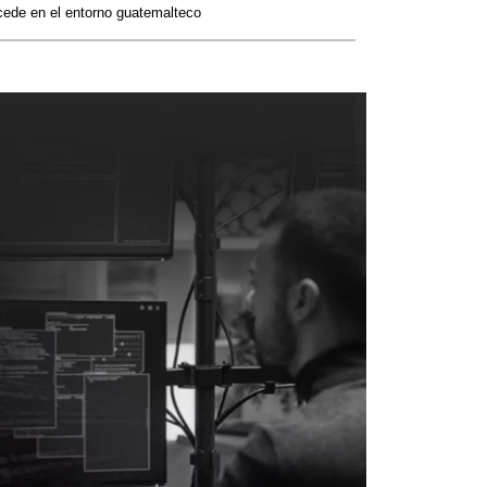
cede en el entorno guatemalteco