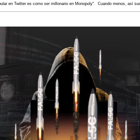
pular en Twitter es como ser millonario en Monopoly". Cuando menos, así su