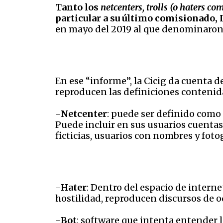
Tanto los
netcenters,
trolls (o haters c
particular a su último comisionado, 
en mayo del 2019 al que denominaron
En ese “informe”, la Cicig da cuenta 
reproducen las definiciones conteni
-
Netcenter
: puede ser definido como
Puede incluir en sus usuarios cuentas 
ficticias, usuarios con nombres y foto
-
Hater
: Dentro del espacio de intern
hostilidad, reproducen discursos de o
-
Bot
: software que intenta entender l