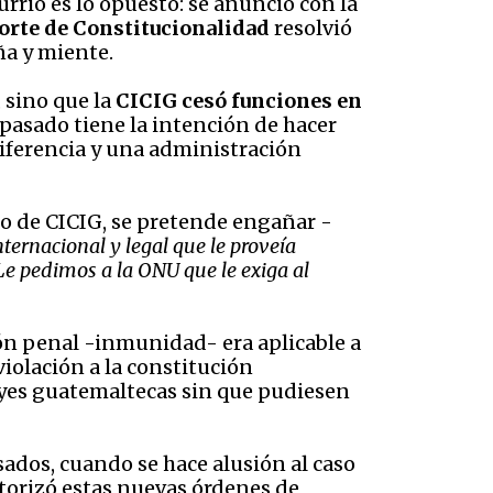
rrió es lo opuesto: se anunció con la
orte de Constitucionalidad
resolvió
ña y miente.
 sino que la
CICIG cesó funciones en
 pasado tiene la intención de hacer
 diferencia y una administración
o de CICIG, se pretende engañar -
ernacional y legal que le proveía
Le pedimos a la ONU que le exiga al
ión penal -inmunidad- era aplicable a
violación a la constitución
leyes guatemaltecas sin que pudiesen
ados, cuando se hace alusión al caso
utorizó estas nuevas órdenes de