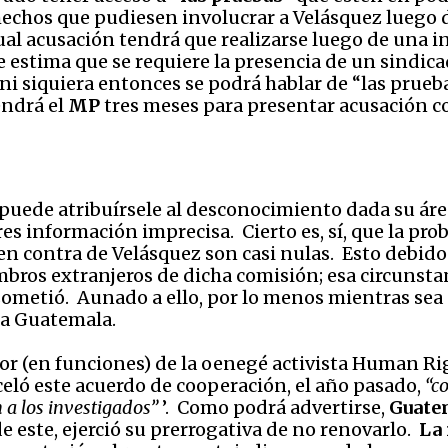
 hechos que pudiesen involucrar a Velásquez luego 
al acusación tendrá que realizarse luego de una in
se estima que se requiere la presencia de un sindic
 ni siquiera entonces se podrá hablar de “las prueb
endrá el
MP
tres meses para presentar acusación c
 puede atribuírsele al desconocimiento dada su ár
s información imprecisa. Cierto es, sí, que la prob
n contra de Velásquez son casi nulas. Esto debido
ros extranjeros de dicha comisión; esa circunstanc
sometió. Aunado a ello, por lo menos mientras sea
n a Guatemala.
tor (en funciones) de la oenegé activista Human Rig
eló este acuerdo de cooperación, el año pasado,
“c
 a los investigados”
’. Como podrá advertirse,
Guatem
 este, ejerció su prerrogativa de no renovarlo.
La 