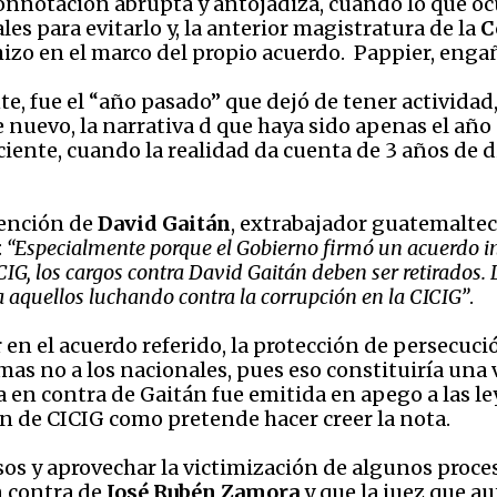
connotación abrupta y antojadiza, cuando lo que ocu
es para evitarlo y, la anterior magistratura de la
C
 hizo en el marco del propio acuerdo. Pappier, enga
, fue el “año pasado” que dejó de tener actividad,
e nuevo, la narrativa d que haya sido apenas el año
eciente, cuando la realidad da cuenta de 3 años de
tención de
David Gaitán
, extrabajador guatemaltec
:
“Especialmente porque el Gobierno firmó un acuerdo int
G, los cargos contra David Gaitán deben ser retirados. 
 aquellos luchando contra la corrupción en la CICIG”
.
 en el acuerdo referido, la protección de persecuc
as no a los nacionales, pues eso constituiría una 
a en contra de Gaitán fue emitida en apego a las 
n de CICIG como pretende hacer creer la nota.
os y aprovechar la victimización de algunos proces
n contra de
José Rubén Zamora
y que la juez que a