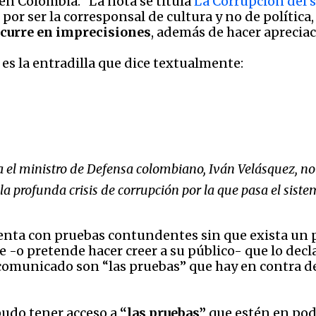
 en Colombia. La nota se titula
La Corrupción del s
ez por ser la corresponsal de cultura y no de política
ncurre en imprecisiones
, además de hacer apreciac
es la entradilla que dice textualmente:
a el ministro de Defensa colombiano, Iván Velásquez, n
la profunda crisis de corrupción por la que pasa el siste
uenta con pruebas contundentes sin que exista un p
e -o pretende hacer creer a su público- que lo decla
comunicado son “las pruebas” que hay en contra de
pudo tener acceso a
“las pruebas”
que estén en pod