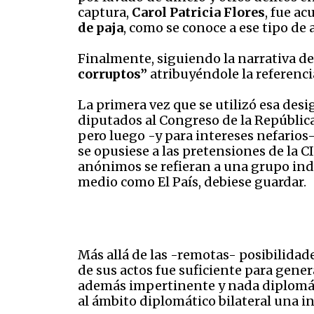
captura,
Carol Patricia Flores
, fue a
de paja
, como se conoce a ese tipo d
Finalmente, siguiendo la narrativa de
corruptos”
atribuyéndole la referenc
La primera vez que se utilizó esa des
diputados al Congreso de la República a
pero luego -y para intereses nefarios
se opusiese a las pretensiones de la C
anónimos se refieran a una grupo inde
medio como El País, debiese guardar.
Más allá de las -remotas- posibilidad
de sus actos fue suficiente para gene
además impertinente y nada diplomáti
al ámbito diplomático bilateral una i