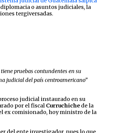
istema judicial de Guatemala salpica
, diplomacia o asuntos judiciales, la
iones tergiversadas.
o tiene pruebas contundentes en su
ma judicial del país centroamericano
”
roceso judicial instaurado en su
rado por el fiscal
Curruchiche
de la
l ex comisionado, hoy ministro de la
er del ente investigador, pues lo que