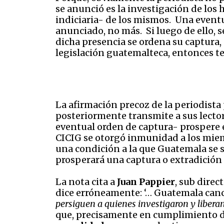
se anunció es la investigación de los
indiciaria- de los mismos. Una eventu
anunciado, no más. Si luego de ello, 
dicha presencia se ordena su captura,
legislación guatemalteca, entonces t
La afirmación precoz de la periodista
posteriormente transmite a sus lectore
eventual orden de captura- prospere e
CICIG se otorgó inmunidad a los miemb
una condición a la que Guatemala se 
prosperará una captura o extradició
La nota cita a
Juan Pappier
, sub direc
dice erróneamente: ‘… Guatemala canc
persiguen a quienes investigaron y liberan
que, precisamente en cumplimiento de