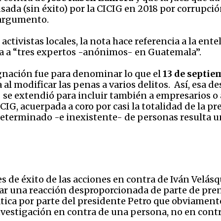
cusada (sin éxito) por la CICIG en 2018 por corrupc
e argumento.
 activistas locales, la nota hace referencia a la e
ia a “tres expertos -anónimos- en Guatemala”.
ignación fue para denominar lo que el
13 de septie
l modificar las penas a varios delitos. Así, esa des
- se extendió para incluir también a empresarios o
ICIG, acuerpada a coro por casi la totalidad de la p
terminado -e inexistente- de personas resulta una 
es de éxito de las acciones en contra de Iván Velás
rar una reacción desproporcionada de parte de pren
ca por parte del presidente Petro que obviamente 
nvestigación en contra de una persona, no en cont