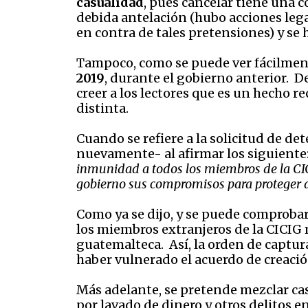
casualidad
, pues cancelar tiene una 
debida antelación (hubo acciones legal
en contra de tales pretensiones) y se
Tampoco, como se puede ver fácilmente
2019
, durante el gobierno anterior. D
creer a los lectores que es un hecho r
distinta.
Cuando se refiere a la solicitud de de
nuevamente- al afirmar los siguiente
inmunidad a todos los miembros de la CICI
gobierno sus compromisos para proteger a
Como ya se dijo, y se puede comprobar
los miembros extranjeros de la CICIG m
guatemalteca. Así, la orden de captur
haber vulnerado el acuerdo de creació
Más adelante, se pretende mezclar cas
por lavado de dinero y otros delitos e