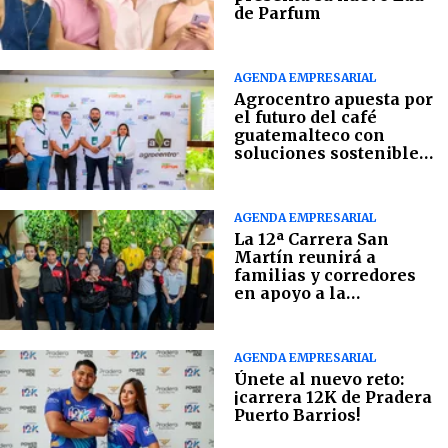
de Parfum
AGENDA EMPRESARIAL
Agrocentro apuesta por
el futuro del café
guatemalteco con
soluciones sostenibles
en campo
AGENDA EMPRESARIAL
La 12ª Carrera San
Martín reunirá a
familias y corredores
en apoyo a la
Fundación Margarita
Tejada
AGENDA EMPRESARIAL
Únete al nuevo reto:
¡carrera 12K de Pradera
Puerto Barrios!