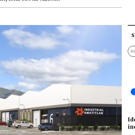
S
Id
in