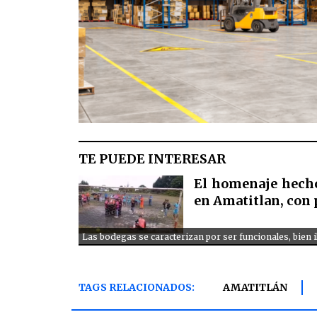
TE PUEDE INTERESAR
El homenaje hecho 
en Amatitlan, con 
Las bodegas se caracterizan por ser funcionales, bien 
TAGS RELACIONADOS:
AMATITLÁN