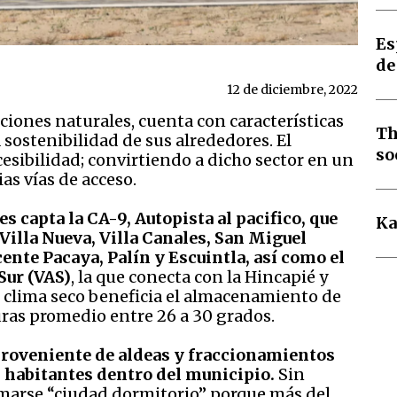
Es
de
12 de diciembre, 2022
ciones naturales, cuenta con características
Th
a sostenibilidad de sus alrededores. El
so
ccesibilidad; convirtiendo a dicho sector en un
as vías de acceso.
s capta la CA-9, Autopista al pacifico, que
Ka
Villa Nueva, Villa Canales, San Miguel
ente Pacaya, Palín y Escuintla, así como el
 Sur (VAS)
, la que conecta con la Hincapié y
el clima seco beneficia el almacenamiento de
ras promedio entre 26 a 30 grados.
proveniente de aldeas y fraccionamientos
 habitantes dentro del municipio.
Sin
lamarse “ciudad dormitorio” porque más del