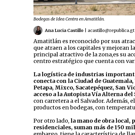
Bodegas de Idea Centra en Amatitlán.
Ana Lucia Castillo
|
acastillo@republica.gt
Amatitlán es reconocido por sus atrac
que atraen a los capitales y mejoran l
principal atractivo de la zona,es su a
centro estratégico que cuenta con vari
La logística de industrias importante
conecta con la Ciudad de Guatemala, 
Petapa, Mixco, Sacatepéquez, San Vic
acceso a la Autopista Vía Alterna del
con carretera a el Salvador. Además, 
productos en bodegas, con temperatu
Por otro lado,
la mano de obra local, 
residenciales, suman más de 150 mil
embargo, tiene la característica de l