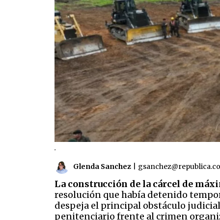
.
Glenda Sanchez
|
gsanchez@republica.c
La construcción de la cárcel de máx
resolución que había detenido tempora
despeja el principal obstáculo judicia
penitenciario frente al crimen organi