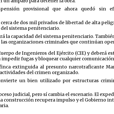
 un amparo para detener la obra.
pensión provisional que ahora quedó sin ef
cerca de dos mil privados de libertad de alta peli
 del sistema penitenciario.
ará la capacidad del sistema penitenciario. Tambi
 las organizaciones criminales que continúan oper
Cuerpo de Ingenieros del Ejército
(CIE) y deberá e
 impedir fugas y bloquear cualquier comunicación i
 finca extinguida al presunto narcotraficante M
actividades del crimen organizado.
nvierte un bien utilizado por estructuras crimi
roceso judicial, pero sí cambia el escenario. El exp
la construcción recupera impulso y el Gobierno in
ria.