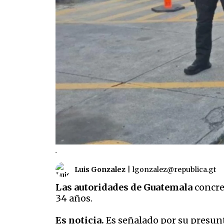
.
Luis Gonzalez
|
lgonzalez@republica.gt
Las autoridades de Guatemala
concre
34 años.
Es noticia.
Es señalado por su presunt