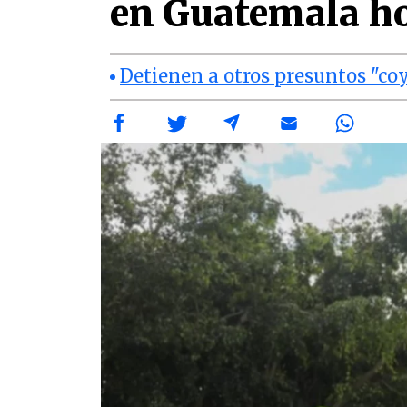
en Guatemala h
Detienen a otros presuntos "co