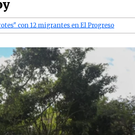
oy
yotes" con 12 migrantes en El Progreso