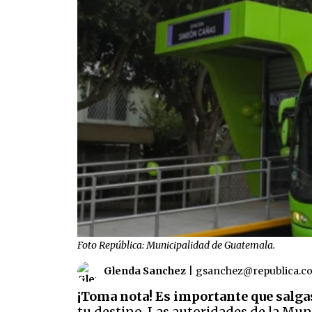
Foto República: Municipalidad de Guatemala.
Glenda Sanchez
|
gsanchez@republica.c
¡Toma nota! Es importante que salga
tu destino. L
as autoridades de la Mun