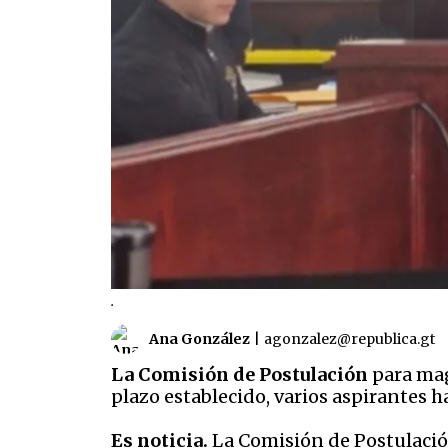
.
Ana González
|
agonzalez@republica.gt
La Comisión de Postulación
para mag
plazo establecido, varios aspirantes 
Es noticia.
La Comisión de Postulación