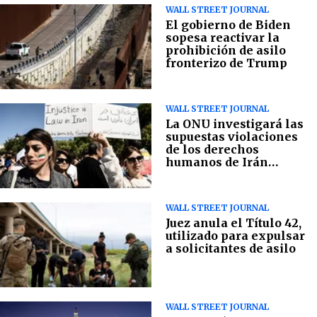
WALL STREET JOURNAL
El gobierno de Biden
sopesa reactivar la
prohibición de asilo
fronterizo de Trump
WALL STREET JOURNAL
La ONU investigará las
supuestas violaciones
de los derechos
humanos de Irán
durante las protestas
WALL STREET JOURNAL
Juez anula el Título 42,
utilizado para expulsar
a solicitantes de asilo
WALL STREET JOURNAL