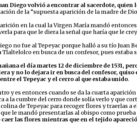
uan Diego volvió a encontrar al sacerdote, quien 
ción de la “supuesta aparición de la madre de Dio
arición en la cual la Virgen María mandó entonces a
verla para que le diera la señal que haría que le crey
Diego no fue al Tepeyac porque halló a su tío Juan B
a Tlaltelolco en busca de un confesor, pues estaba 
añana el día martes 12 de diciembre de 1531, pero
ra y no lo dejara ir en busca del confesor, quiso e
entre el Tepeyac y el cerro al que estaba unido
.
tro y es entonces cuando se da la cuarta aparición y
ra a la cumbre del cerro donde solía verlo y que cort
 colina de Tepeyac para recoger flores y traerlas a e
en, que le mandó presentarlas al obispo como prueba
 caer las flores mientras que en el tejido aparec