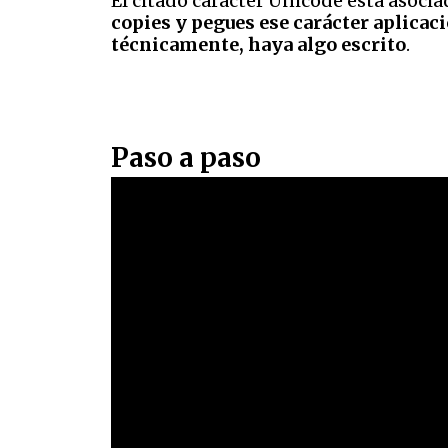
El citado carácter Unicode está asociad
copies y pegues ese carácter aplica
técnicamente, haya algo escrito
.
Paso a paso