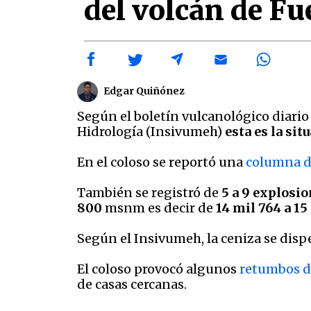
del volcán de F
Edgar Quiñónez
Según el boletín vulcanológico diario
Hidrología (Insivumeh)
esta es la si
En el coloso se reportó una
columna d
También se registró de
5 a 9 explosi
800
msnm es decir de
14 mil 764 a 15
Según el Insivumeh, la ceniza se dispe
El coloso provocó algunos
retumbos dé
de casas cercanas.