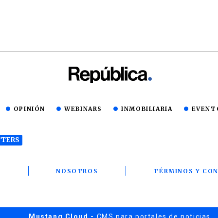
OPINIÓN
WEBINARS
INMOBILIARIA
EVENT
TERS
T
NOSOTROS
TÉRMINOS Y CON
Mustang Cloud -
CMS para portales de noticias