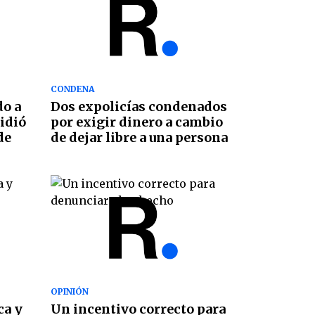
CONDENA
do a
Dos expolicías condenados
pidió
por exigir dinero a cambio
de
de dejar libre a una persona
OPINIÓN
ca y
Un incentivo correcto para