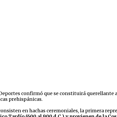
o
y Deportes confirmó que se constituirá querellante
gicas prehispánicas.
s consisten en hachas ceremoniales, la primera re
co Tardío (600 al 900 d.C.) y provienen de la Cos