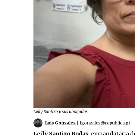
Leily Santizo y sus abogadas.
Luis Gonzalez
|
lgonzalez@republica.gt
Leily Santizo Rodas,
exmandataria de