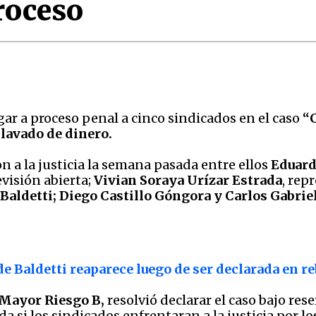
roceso
igar a proceso penal a cinco sindicados en el caso
“C
 lavado de dinero.
n a la justicia la semana pasada entre ellos
Eduard
evisión abierta;
Vivian Soraya Urízar Estrada
, rep
Baldetti; Diego Castillo Góngora y Carlos Gabriel
e Baldetti reaparece luego de ser declarada en re
Mayor Riesgo B,
resolvió declarar el caso bajo res
 si los sindicados enfrentaran a la justicia por lo