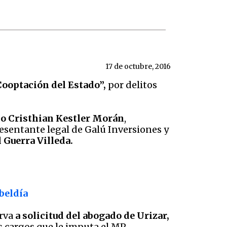
17 de octubre, 2016
ooptación del Estado”,
por delitos
o Cristhian Kestler Morán
,
resentante legal de Galú Inversiones y
 Guerra Villeda.
beldía
erva
a solicitud del abogado de Urizar,
s cargos que le imputa el MP.