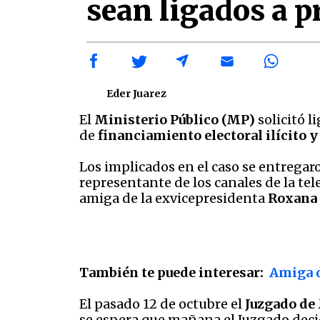
sean ligados a p
Eder Juarez
El
Ministerio Público (MP)
solicitó l
de
financiamiento electoral ilícito y
Los implicados en el caso se entregaro
representante de los canales de la tel
amiga de la exvicepresidenta
Roxana 
También te puede interesar:
Amiga d
El pasado 12 de octubre el
Juzgado de 
se espera que mañana el Juzgado decida