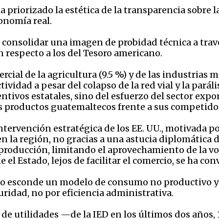
a priorizado la estética de la transparencia sobre 
onomía real.
consolidar una imagen de probidad técnica a travé
n respecto a los del Tesoro americano.
rcial de la agricultura (9.5 %) y de las industrias m
vidad a pesar del colapso de la red vial y la parál
tivos estatales, sino del esfuerzo del sector expo
os productos guatemaltecos frente a sus competido
 intervención estratégica de los EE. UU., motivada 
n la región, no gracias a una astucia diplomática d
producción, limitando el aprovechamiento de la vol
el Estado, lejos de facilitar el comercio, se ha con
 esconde un modelo de consumo no productivo y 
uridad, no por eficiencia administrativa.
 de utilidades —de la IED en los últimos dos años,