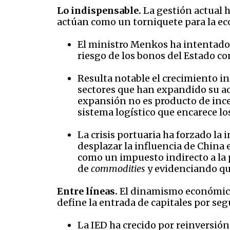
Lo indispensable.
La gestión actual h
actúan como un torniquete para la ec
El ministro Menkos ha intentado 
riesgo de los bonos del Estado co
Resulta notable el crecimiento ine
sectores que han expandido su acti
expansión no es producto de incen
sistema logístico que encarece l
La crisis portuaria ha forzado la
desplazar la influencia de China e
como un impuesto indirecto a la 
de
commodities
y evidenciando que 
Entre líneas.
El dinamismo económico
define la entrada de capitales por seg
La IED ha crecido por reinversión