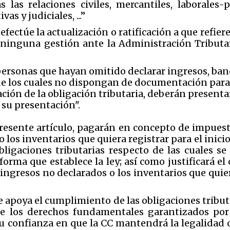
as las relaciones civiles, mercantiles, laborales-
as y judiciales, ...”
 efectúe la actualización o ratificación a que refier
 ninguna gestión ante la Administración Tributar
s personas que hayan omitido declarar ingresos, ban
e los cuales no dispongan de documentación para ju
ación de la obligación tributaria, deberán present
 su presentación".
 presente artículo, pagarán en concepto de impuest
 los inventarios que quiera registrar para el inicio
obligaciones tributarias respecto de las cuales s
orma que establece la ley; así como justificará el
ingresos no declarados o los inventarios que quier
 apoya el cumplimiento de las obligaciones tributa
ete los derechos fundamentales garantizados po
 su confianza en que la CC mantendrá la legalidad 