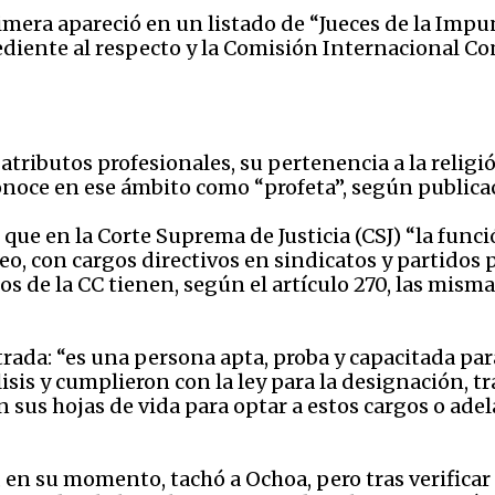
rimera apareció en un listado de “Jueces de la Imp
ediente al respecto y la Comisión Internacional C
ributos profesionales, su pertenencia a la religión
onoce en ese ámbito como “profeta”, según publicac
e que en la Corte Suprema de Justicia (CSJ) “la func
, con cargos directivos en sindicatos y partidos po
dos de la CC tienen, según el artículo 270, las mi
rada: “es una persona apta, proba y capacitada par
sis y cumplieron con la ley para la designación, tra
sus hojas de vida para optar a estos cargos o adela
 en su momento, tachó a Ochoa, pero tras verificar