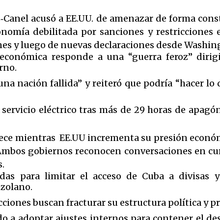
‑Canel acusó a EE.UU. de amenazar de forma const
omía debilitada por sanciones y restricciones e
nes y luego de nuevas declaraciones desde Washin
 económica responde a una “guerra feroz” dirigi
rno.
na nación fallida” y reiteró que podría “hacer lo 
servicio eléctrico tras más de 29 horas de apagón,
rece mientras EE.UU incrementa su presión económ
bos gobiernos reconocen conversaciones en curs
.
as para limitar el acceso de Cuba a divisas y 
ezolano.
cciones buscan fracturar su estructura política y p
 a adoptar ajustes internos para contener el des