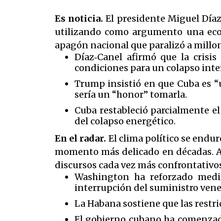
Es noticia.
El presidente Miguel Díaz
utilizando como argumento una econ
apagón nacional que paralizó a millo
Díaz‑Canel afirmó que la crisis
condiciones para un colapso inte
Trump insistió en que Cuba es “u
sería un “honor” tomarla.
Cuba restableció parcialmente el 
del colapso energético.
En el radar.
El clima político se endu
momento más delicado en décadas. Am
discursos cada vez más confrontativos
Washington ha reforzado medid
interrupción del suministro ven
La Habana sostiene que las restri
El gobierno cubano ha comenzado