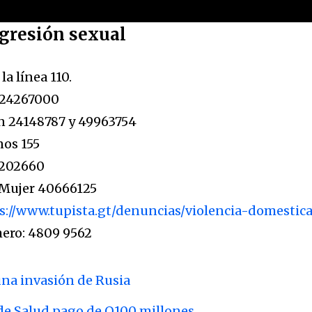
agresión sexual
la línea 110.
l 24267000
ón 24148787 y 49963754
os 155
2202660
 Mujer 40666125
s://www.tupista.gt/denuncias/violencia-domestica
ero: 4809 9562
una invasión de Rusia
 de Salud pago de Q100 millones