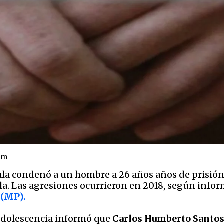
om
a condenó a un hombre a 26 años años de prisión 
. Las agresiones ocurrieron en 2018, según infor
o
(MP).
y Adolescencia informó que
Carlos Humberto Santo