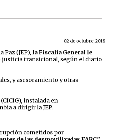
02 de octubre, 2018
a Paz (JEP),
la Fiscalía General le
justicia transicional, según el diario
ales, y asesoramiento y otras
(CICIG), instalada en
ia a dirigir la JEP.
corrupción cometidos por
rantes de las desmovilizadas FARC”.