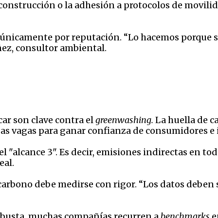
construcción o la adhesión a protocolos de movil
nicamente por reputación. “Lo hacemos porque si 
ez, consultor ambiental.
icar son clave contra el
greenwashing.
La huella de c
sas vagas para ganar confianza de consumidores e 
l "alcance 3". Es decir, emisiones indirectas en toda
eal.
carbono debe medirse con rigor. “Los datos deben s
robusta, muchas compañías recurren a
benchmarks
e