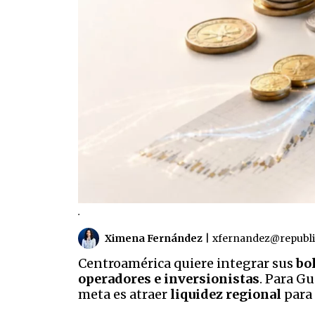
.
Ximena Fernández
|
xfernandez@republ
Centroamérica quiere integrar sus
bo
operadores e inversionistas
. Para G
meta es atraer
liquidez regional
para 