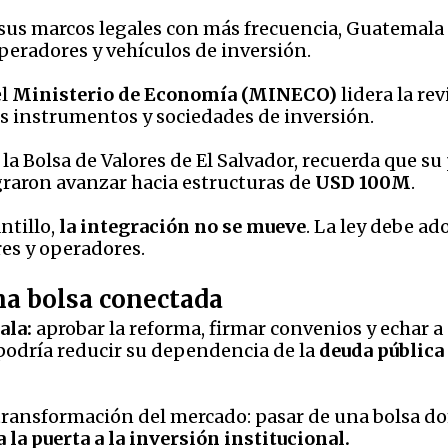
sus marcos legales con más frecuencia, Guatemala
eradores y vehículos de inversión.
el
Ministerio de Economía (MINECO)
lidera la re
 instrumentos y sociedades de inversión.
e la Bolsa de Valores de El Salvador, recuerda que s
graron avanzar hacia estructuras de
USD 100M
.
ntillo,
la integración no se mueve
. La ley debe a
res y operadores.
a bolsa conectada
ala:
aprobar la reforma, firmar convenios y echar a a
podría reducir su dependencia de la
deuda pública
transformación del mercado: pasar de una bolsa d
a la puerta a la inversión institucional.