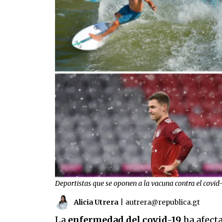
Deportistas que se oponen a la vacuna contra el covid
Alicia Utrera
|
autrera@republica.gt
La
enfermedad del covid-19
ha afect