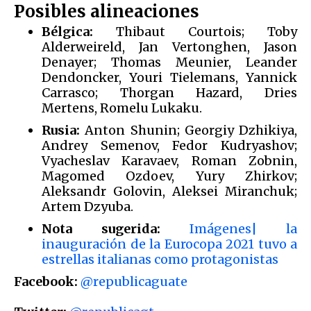
Posibles alineaciones
Bélgica:
Thibaut Courtois; Toby
Alderweireld, Jan Vertonghen, Jason
Denayer; Thomas Meunier, Leander
Dendoncker, Youri Tielemans, Yannick
Carrasco; Thorgan Hazard, Dries
Mertens, Romelu Lukaku.
Rusia:
Anton Shunin; Georgiy Dzhikiya,
Andrey Semenov, Fedor Kudryashov;
Vyacheslav Karavaev, Roman Zobnin,
Magomed Ozdoev, Yury Zhirkov;
Aleksandr Golovin, Aleksei Miranchuk;
Artem Dzyuba.
Nota sugerida:
Imágenes| la
inauguración de la Eurocopa 2021 tuvo a
estrellas italianas como protagonistas
Facebook:
@republicaguate