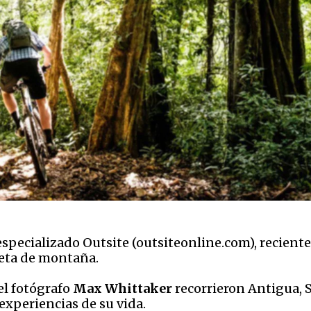
 especializado Outsite (outsiteonline.com), recie
cleta de montaña.
el fotógrafo
Max Whittaker
recorrieron Antigua, S
experiencias de su vida.