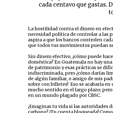
cada centavo que gastas. D
t
La hostilidad contra el dinero en efec
necesidad política de controlar a las p
aspira a que los bancos controlen cad
que todos tus movimientos puedan se
Sin dinero efectivo, ¿cómo puede hace
doméstica? En Guatemala no hay una tr
de patrimonio y esas prácticas se dif
indiscriminada, pero ¿cómo darías li
de algún familiar, o amigo de mis padr
sobre con billetes! Eso se acabaría en 
mucho sentido en el largo plazo; pero 
en un mundo plagado por CBSC.
¿Imaginas tu vida si las autoridades 
carbono? ¡Tu cuenta bloqueada! Como e