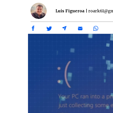
Luis Figueroa |
roark61@gm