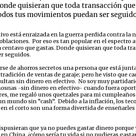
onde quisieran que toda transacción que
odos tus movimientos puedan ser seguido
tivo está enraizada en la guerra perdida contra la 
oblaciones. Por eso es tan popular en el espectro a
a centavo que gastas. Donde quisieran que toda tr
r seguidos.
rse de ahorros secretos una persona que está junta
adición de ventas de garaje; pero he visto que ca
icultan sin dinero en efectivo. No soy muy partidar
mosnas -sin dinero en efectivo- cuando fuera opor
es, me regaló unos quetzales para mi cumpleaños y ¡
un mundo sin “cash”. Debido a la inflación, los tec
en el corto son una forma divertida de enseñarles a
dispusieran que ya no puedes gastar dinero porque y
n China, ¿cómo sería tu vida si no pudieras gastar