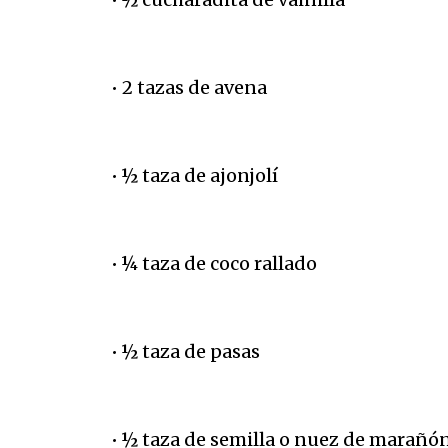
• 2 tazas de avena
• ½ taza de ajonjolí
• ¼ taza de coco rallado
• ½ taza de pasas
• ½ taza de semilla o nuez de marañó