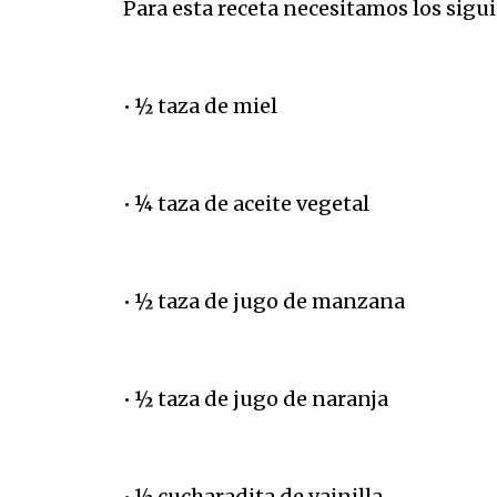
Para esta receta necesitamos los sigu
• ½ taza de miel
• ¼ taza de aceite vegetal
• ½ taza de jugo de manzana
• ½ taza de jugo de naranja
• ½ cucharadita de vainilla