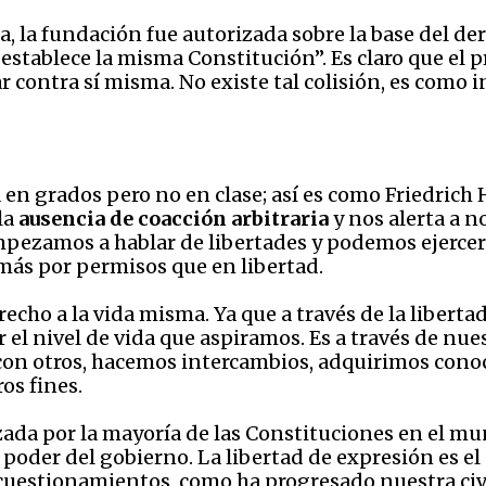
 la fundación fue autorizada sobre la base del derec
establece la misma Constitución”. Es claro que el 
ar contra sí misma. No existe tal colisión, es como
ía en grados pero no en clase; así es como Friedrich 
 la
ausencia de coacción arbitraria
y nos alerta a n
ezamos a hablar de libertades y podemos ejercer 
más por permisos que en libertad.
erecho a la vida misma. Ya que a través de la libe
r el nivel de vida que aspiramos. Es a través de nu
 con otros, hacemos intercambios, adquirimos cono
s fines.
ada por la mayoría de las Constituciones en el mun
l poder del gobierno. La libertad de expresión es 
cuestionamientos, como ha progresado nuestra civi