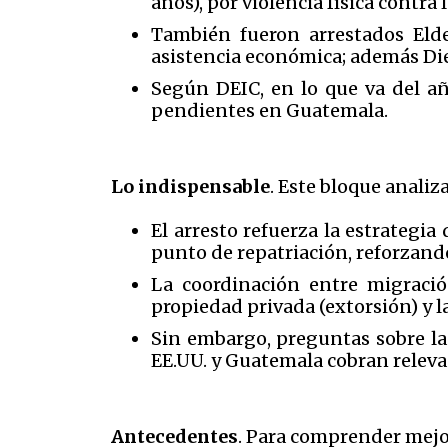
años), por violencia física contr
También fueron arrestados Elde
asistencia económica; además Die
Según DEIC, en lo que va del a
pendientes en Guatemala.
Lo indispensable
. Este bloque analiz
El arresto refuerza la estrategi
punto de repatriación, reforzando
La coordinación entre migració
propiedad privada (extorsión) y la
Sin embargo, preguntas sobre la 
EE.UU. y Guatemala cobran relevan
Antecedentes
. Para comprender mejor 