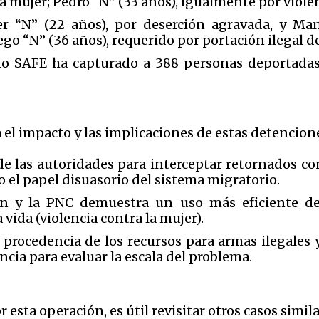
a la mujer; Pedro “N” (33 años), igualmente por viol
r “N” (22 años), por deserción agravada, y Ma
go “N” (36 años), requerido por portación ilegal 
ño SAFE ha capturado a 388 personas deportadas 
a el impacto y las implicaciones de estas detencion
a de las autoridades para interceptar retornados c
 el papel disuasorio del sistema migratorio.
n y la PNC demuestra un uso más eficiente de 
 vida (violencia contra la mujer).
procedencia de los recursos para armas ilegales y
cia para evaluar la escala del problema.
esta operación, es útil revisitar otros casos simil