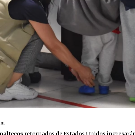
om
maltecos
retornados de Estados Unidos ingresarán a