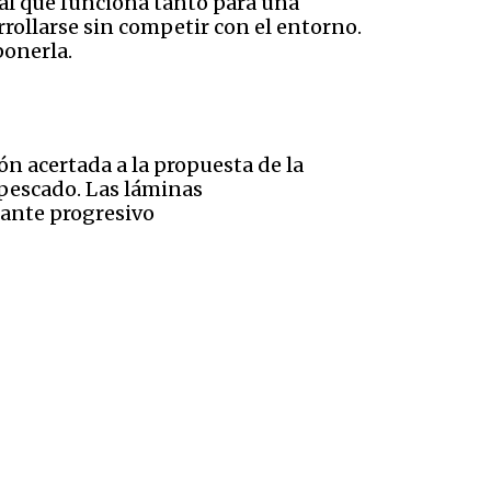
ocal que funciona tanto para una
rollarse sin competir con el entorno.
ponerla.
n acertada a la propuesta de la
l pescado. Las láminas
cante progresivo