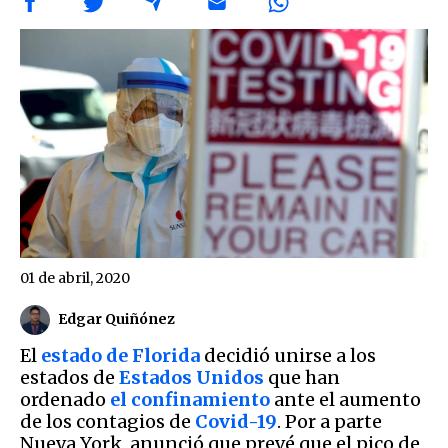
01 de abril, 2020
Edgar Quiñónez
El
estado de Florida
decidió unirse a los
estados de
Estados Unidos
que han
ordenado
el confinamiento
ante el aumento
de los contagios de
Covid-19
. Por a parte
Nueva York, anunció que prevé que el pico de