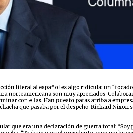
ción literal al español es algo ridícula: un “tocad
tura norteamericana son muy apreciados. Colaboran 
rminar con ellas. Han puesto patas arriba a empresa
 muchacha que pasaba por el despcho. Richard Nixon
tular que era una declaración de guerra total: “Soy 
regaba: “Trabajo para el presidente, pero me he c