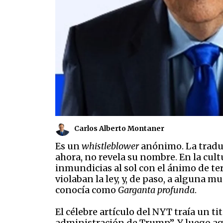
Carlos Alberto Montaner
Es un
whistleblower
anónimo. La traduc
ahora, no revela su nombre. En la cul
inmundicias al sol con el ánimo de te
violaban la ley, y, de paso, a alguna
conocía como
Garganta
profunda
.
El célebre artículo del NYT traía un ti
administración de Trump”. Y luego ag