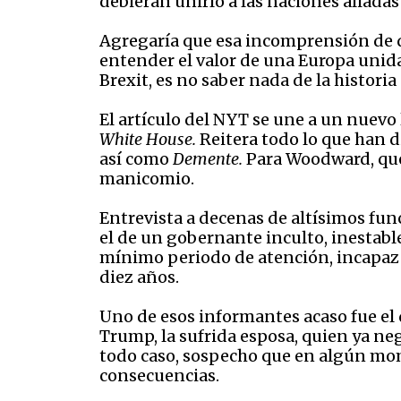
debieran unirlo a las naciones aliadas
Agregaría que esa incomprensión de 
entender el valor de una Europa unida
Brexit, es no saber nada de la historia
El artículo del NYT se une a un nuev
White House.
Reitera todo lo que han 
así como
Demente.
Para Woodward, que
manicomio.
Entrevista a decenas de altísimos fu
el de un gobernante inculto, inestable
mínimo periodo de atención, incapaz 
diez años.
Uno de esos informantes acaso fue el q
Trump, la sufrida esposa, quien ya ne
todo caso, sospecho que en algún mome
consecuencias.