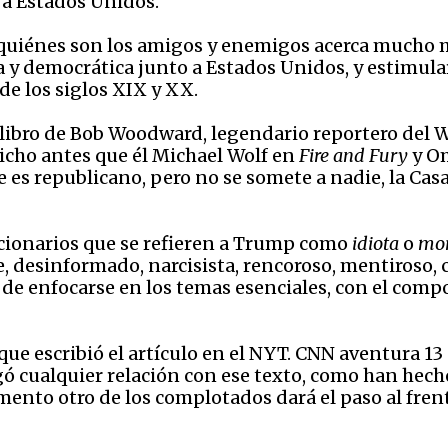
 a Estados Unidos.
quiénes son los amigos y enemigos acerca mucho m
 y democrática junto a Estados Unidos, y estimula
 de los siglos XIX y XX.
o libro de Bob Woodward, legendario reportero del
dicho antes que él Michael Wolf en
Fire and Fury
y O
 es republicano, pero no se somete a nadie, la Ca
ncionarios que se refieren a Trump como
idiota
o
mo
, desinformado, narcisista, rencoroso, mentiroso, 
de enfocarse en los temas esenciales, con el comp
ue escribió el artículo en el NYT. CNN aventura 13
gó cualquier relación con ese texto, como han hec
nto otro de los complotados dará el paso al frente