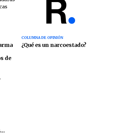
COLUMNA DE OPINIÓN
 arma
¿Qué es un narcoestado?
s de
s…