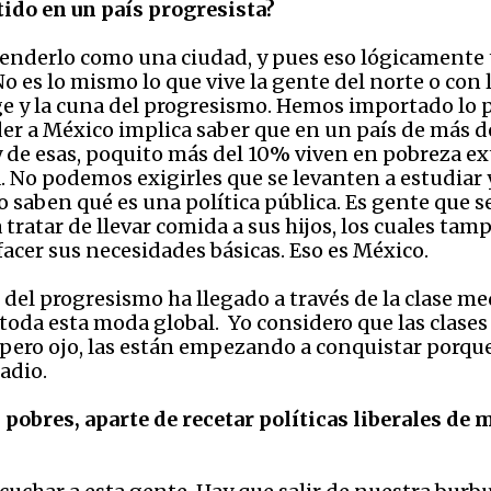
ido en un país progresista?
derlo como una ciudad, y pues eso lógicamente te 
 es lo mismo lo que vive la gente del norte o con lo
e y la cuna del progresismo. Hemos importado lo p
r a México implica saber que en un país de más de
y de esas, poquito más del 10% viven en pobreza e
a. No podemos exigirles que se levanten a estudiar 
o saben qué es una política pública. Es gente que 
ratar de llevar comida a sus hijos, los cuales tam
facer sus necesidades básicas. Eso es México.
 del progresismo ha llegado a través de la clase medi
 toda esta moda global. Yo considero que las clase
, pero ojo, las están empezando a conquistar porque
radio.
 pobres, aparte de recetar políticas liberales de