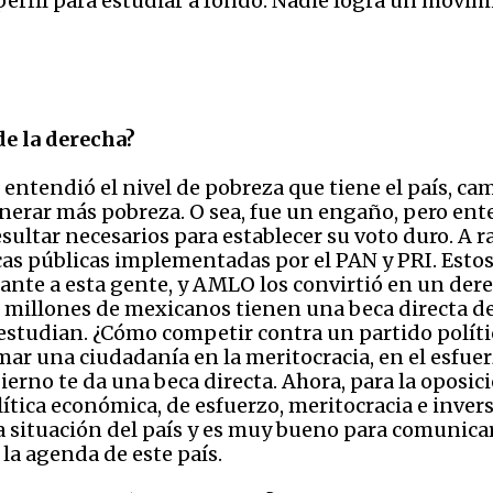
rfil para estudiar a fondo. Nadie logra un movim
e la derecha?
 entendió el nivel de pobreza que tiene el país, cam
 generar más pobreza. O sea, fue un engaño, pero en
resultar necesarios para establecer su voto duro. A 
cas públicas implementadas por el PAN y PRI. Esto
ante a esta gente, y AMLO los convirtió en un der
0 millones de mexicanos tienen una beca directa del
ni estudian. ¿Cómo competir contra un partido polít
mar una ciudadanía en la meritocracia, en el esfuer
ierno te da una beca directa. Ahora, para la oposic
ítica económica, de esfuerzo, meritocracia e inver
 situación del país y es muy bueno para comunica
 la agenda de este país.