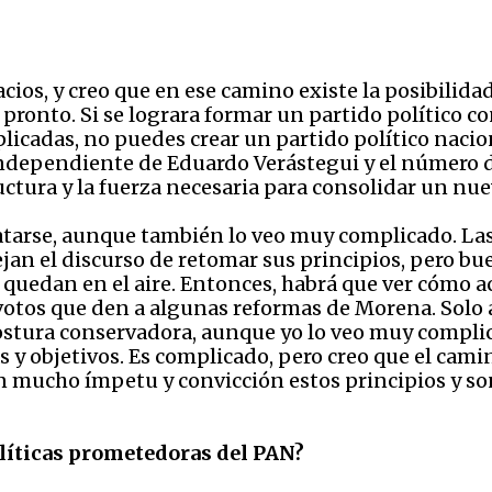
cios, y creo que en ese camino existe la posibilida
pronto. Si se lograra formar un partido político co
licadas, no puedes crear un partido político naci
ndependiente de Eduardo Verástegui y el número d
uctura y la fuerza necesaria para consolidar un nue
catarse, aunque también lo veo muy complicado. Las
 el discurso de retomar sus principios, pero buen
 quedan en el aire. Entonces, habrá que ver cómo ac
s votos que den a algunas reformas de Morena. Solo 
tura conservadora, aunque yo lo veo muy complicad
 y objetivos. Es complicado, pero creo que el cami
on mucho ímpetu y convicción estos principios y s
olíticas prometedoras del PAN?