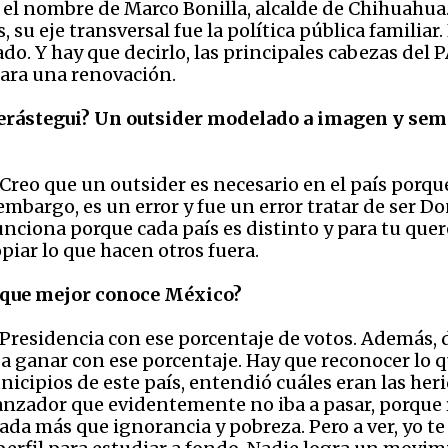
l nombre de Marco Bonilla, alcalde de Chihuahua. É
, su eje transversal fue la política pública familiar
o. Y hay que decirlo, las principales cabezas del P
para una renovación.
Verástegui? Un outsider modelado a imagen y sem
Creo que un outsider es necesario en el país porque
embargo, es un error y fue un error tratar de ser Do
unciona porque cada país es distinto y para tu quer
piar lo que hacen otros fuera.
o que mejor conoce México?
la Presidencia con ese porcentaje de votos. Además,
 a ganar con ese porcentaje. Hay que reconocer lo 
icipios de este país, entendió cuáles eran las herid
zador que evidentemente no iba a pasar, porque re
a más que ignorancia y pobreza. Pero a ver, yo te v