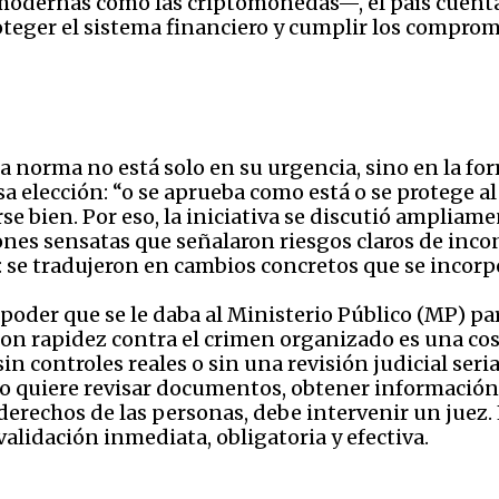
odernas como las criptomonedas—, el país cuenta 
roteger el sistema financiero y cumplir los compr
a norma no está solo en su urgencia, sino en la fo
a elección: “o se aprueba como está o se protege 
se bien. Por eso, la iniciativa se discutió amplia
nes sensatas que señalaron riesgos claros de inco
 se tradujeron en cambios concretos que se incorpo
 poder que se le daba al Ministerio Público (MP) pa
 con rapidez contra el crimen organizado es una cos
in controles reales o sin una revisión judicial ser
tado quiere revisar documentos, obtener información
erechos de las personas, debe intervenir un juez. L
alidación inmediata, obligatoria y efectiva.