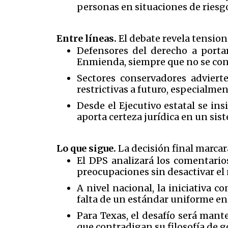
personas en situaciones de riesg
Entre líneas.
El debate revela tensione
Defensores del derecho a portar
Enmienda, siempre que no se convi
Sectores conservadores adviert
restrictivas a futuro, especialme
Desde el Ejecutivo estatal se ins
aporta certeza jurídica en un sis
Lo que sigue.
La decisión final marcará
El DPS analizará los comentari
preocupaciones sin desactivar el 
A nivel nacional, la iniciativa 
falta de un estándar uniforme en
Para Texas, el desafío será mant
que contradigan su filosofía de g