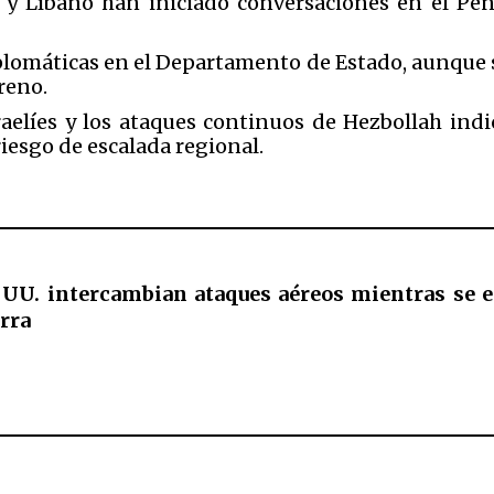
l y Líbano han iniciado conversaciones en el Pen
.
lomáticas en el Departamento de Estado, aunque s
rreno.
aelíes y los ataques continuos de Hezbollah indi
iesgo de escalada regional.
. UU. intercambian ataques aéreos mientras se 
erra