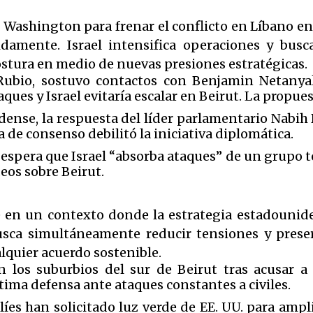
e Washington para frenar el conflicto en Líbano e
idamente. Israel intensifica operaciones y busca
postura en medio de nuevas presiones estratégicas.
o Rubio, sostuvo contactos con Benjamin Netany
ues y Israel evitaría escalar en Beirut. La propuest
nse, la respuesta del líder parlamentario Nabih B
ta de consenso debilitó la iniciativa diplomática.
spera que Israel “absorba ataques” de un grupo te
eos sobre Beirut.
e en un contexto donde la estrategia estadounid
usca simultáneamente reducir tensiones y preser
lquier acuerdo sostenible.
 los suburbios del sur de Beirut tras acusar a H
ima defensa ante ataques constantes a civiles.
íes han solicitado luz verde de EE. UU. para ampli