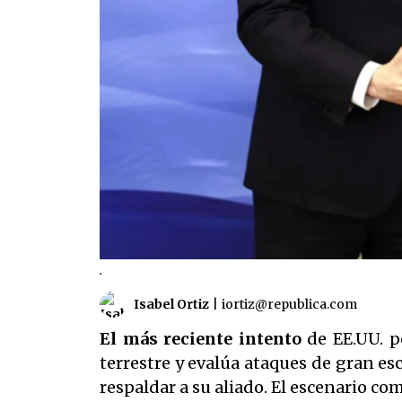
.
Isabel Ortiz
|
iortiz@republica.com
El más reciente intento
de EE.UU. p
terrestre y evalúa ataques de gran es
respaldar a su aliado. El escenario c