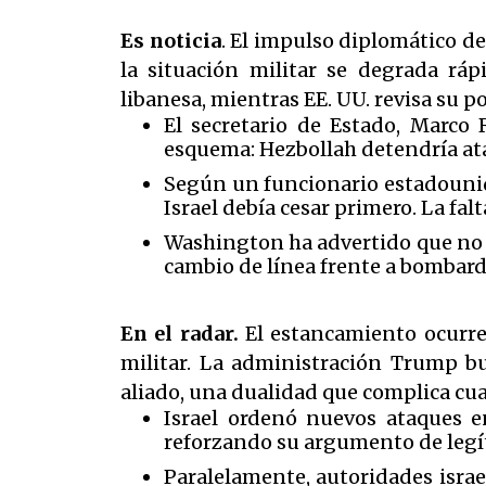
Es noticia
. El impulso diplomático d
la situación militar se degrada ráp
libanesa, mientras EE. UU. revisa su 
El secretario de Estado, Marc
esquema: Hezbollah detendría ataq
Según un funcionario estadounide
Israel debía cesar primero. La fal
Washington ha advertido que no e
cambio de línea frente a bombard
En el radar.
El estancamiento ocurr
militar. La administración Trump b
aliado, una dualidad que complica cua
Israel ordenó nuevos ataques en
reforzando su argumento de legít
Paralelamente, autoridades israel