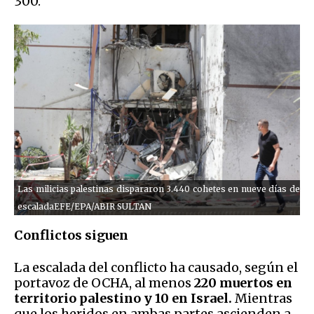
300.
Las milicias palestinas dispararon 3.440 cohetes en nueve días de
escaladaEFE/EPA/ABIR SULTAN
Conflictos siguen
La escalada del conflicto ha causado, según el
portavoz de OCHA, al menos
220 muertos en
territorio palestino y 10 en Israel.
Mientras
que los heridos en ambas partes ascienden a