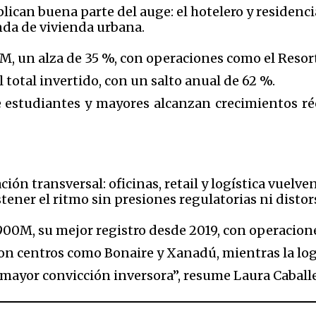
can buena parte del auge: el hotelero y residenci
nda de vivienda urbana.
9M, un alza de 35 %, con operaciones como el Res
 total invertido, con un salto anual de 62 %.
e estudiantes y mayores alcanzan crecimientos r
ión transversal: oficinas, retail y logística vuelv
tener el ritmo sin presiones regulatorias ni distors
00M, su mejor registro desde 2019, con operacione
on centros como Bonaire y Xanadú, mientras la logí
mayor convicción inversora”, resume Laura Caballer