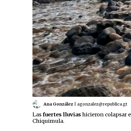
Ana González
|
agonzalez@republica.gt
Las
fuertes lluvias
hicieron colapsar 
Chiquimula.