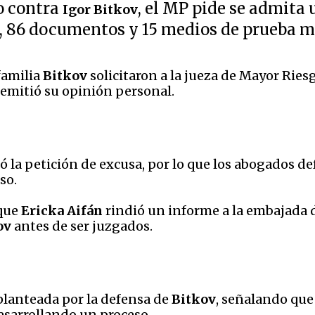
io contra
, el MP pide se admita
Igor Bitkov
, 86 documentos y 15 medios de prueba m
familia
Bitkov
solicitaron a la jueza de Mayor Ries
emitió su opinión personal.
azó la petición de excusa, por lo que los abogados 
so.
que
Ericka Aifán
rindió un informe a la embajada
ov
antes de ser juzgados.
planteada por la defensa de
Bitkov
, señalando que 
esarrollando un proceso.