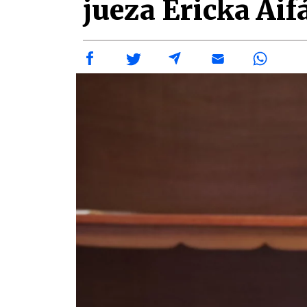
jueza Ericka Aif