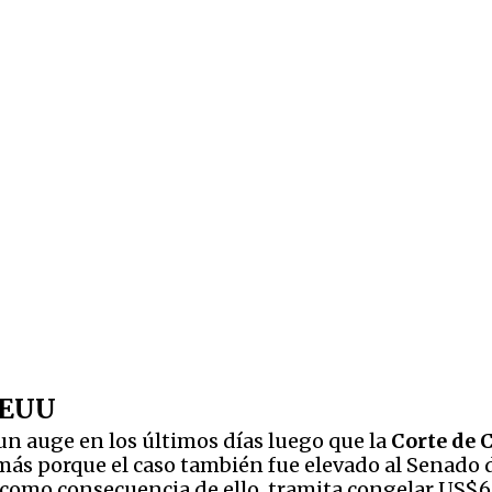
 EEUU
 un auge en los últimos días luego que la
Corte de 
emás porque el caso también fue elevado al Senado
y como consecuencia de ello, tramita congelar US$6