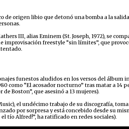
nico de origen libio que detonó una bomba a la sali
ersonas.
hers III, alias Eminem (St. Joseph, 1972), se compar
e improvisación freestyle “sin límites”, que provoc
atentado.
onajes funestos aludidos en los versos del álbum i
80 como “El acosador nocturno” tras matar a 14 pe
r de Boston”, que asesinó a 13 mujeres).
sic), el undécimo trabajo de su discografía, toma 
anzado por sorpresa y está concebido desde su m
l tío Alfred!”, ha ratificado en redes sociales).