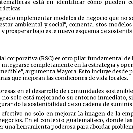
atemaltecas está en identificar cómo pueden co
rácticas.
grado implementar modelos de negocio que no so
tar ambiental y social", comenta. stos modelos
y prosperar bajo este nuevo esquema de sostenibi
al corporativa (RSC) es otro pilar fundamental de 
 al integrarse completamente en la estrategia y ope
y medible", argumenta Mayora. Esto incluye desde 
ias que mejoran las condiciones de vida locales.
presas en el desarrollo de comunidades sostenibl
, no solo está mejorando su entorno inmediato, s
gurando la sostenibilidad de su cadena de suminist
efectivo no solo en mejorar la imagen de la em
 negocios. En el contexto guatemalteco, donde la
er una herramienta poderosa para abordar problem