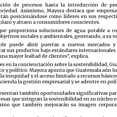
ación de procesos hasta la introducción de pro
sociedad. Asimismo, Mayora destaca que empresa
tán posicionándose como líderes en sus respectiv
 plazo y atraen a consumidores conscientes.
que proporciona soluciones de agua potable a c
bjetivos sociales y ambientales, generando, a su v
ible puede abrir puertas a nuevos mercados 
car sus productos bajo estándares internacionales
na mayor lealtad de clientes", explica.
es en la concienciación sobre la sostenibilidad, G
co y político. Mayora apunta que Guatemala aún l
 la inequidad y el acceso limitado a recursos básic
ienda la gestión empresarial y se adentre en polít
esentan también oportunidades significativas par
sas que integran la sostenibilidad en su núcleo e
 sino que también mejorarán su imagen corporat