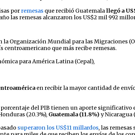
visas por
remesas
que recibió Guatemala
llegó a US
e año las remesas alcanzaron los US$2 mil 992 millo
on la Organización Mundial para las Migraciones (
aís centroamericano que más recibe remesas.
ómica para América Latina (Cepal),
Centroamérica
en recibir la mayor cantidad de enví
porcentaje del PIB tienen un aporte significativo
 Honduras (20.3%),
Guatemala (11.8%)
y Nicaragua (
 pasado
superaron los US$11 millardos
, las remesas
nte para miles de que reciben los envíos de los co