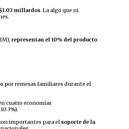
$3.07 millardos
. La algo que ni
nes.
OIM),
representan el 10% del producto
os por remesas familiares durante el
 en cuatro economías
10.3%).
 son importantes para el
soporte de la
nnacionales.