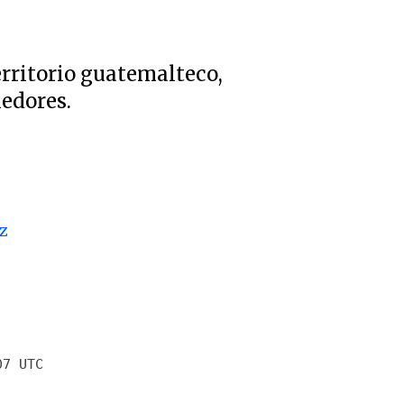
erritorio guatemalteco,
edores.
z