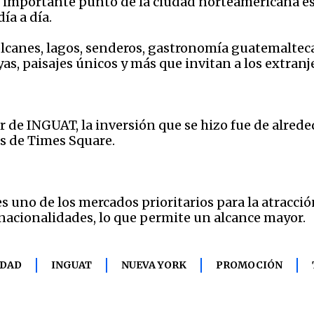
e importante punto de la ciudad norteamericana es
ía a día.
canes, lagos, senderos, gastronomía guatemalteca, 
yas, paisajes únicos y más que invitan a los extran
de INGUAT, la inversión que se hizo fue de alrede
os de Times Square.
s uno de los mercados prioritarios para la atracc
acionalidades, lo que permite un alcance mayor.
UDAD
INGUAT
NUEVA YORK
PROMOCIÓN